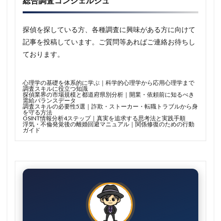
総合調査コンシェルジュ
探偵を探している方、各種調査に興味がある方に向けて
記事を投稿しています。ご質問等あればご連絡お待ちし
ております。
心理学の基礎を体系的に学ぶ｜科学的心理学から応用心理学まで
調査スキルに役立つ知識
探偵業界の市場規模と都道府県別分析｜開業・依頼前に知るべき
需給バランスデータ
調査スキルの必要性5選｜詐欺・ストーカー・転職トラブルから身
を守る方法
OSINT情報分析4ステップ｜真実を追求する思考法と実践手順
浮気・不倫発覚後の離婚回避マニュアル｜関係修復のための行動
ガイド