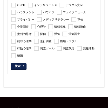
OSINT
インテリジェンス
デジタル安全
ハラスメント
パワハラ
フェイクニュース
プライバシー
メディアリテラシー
不倫
企業調査
心理学
情報収集
情報操作
批判的思考
探偵
浮気
浮気調査
犯罪心理学
素行調査
職場トラブル
行動心理学
調査ツール
調査代行
諜報活動
離婚
検索