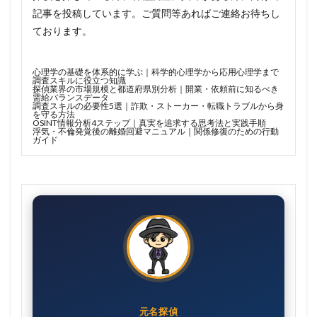
記事を投稿しています。ご質問等あればご連絡お待ちし
ております。
心理学の基礎を体系的に学ぶ｜科学的心理学から応用心理学まで
調査スキルに役立つ知識
探偵業界の市場規模と都道府県別分析｜開業・依頼前に知るべき
需給バランスデータ
調査スキルの必要性5選｜詐欺・ストーカー・転職トラブルから身
を守る方法
OSINT情報分析4ステップ｜真実を追求する思考法と実践手順
浮気・不倫発覚後の離婚回避マニュアル｜関係修復のための行動
ガイド
元名探偵