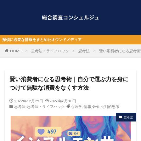
要な情報をまとめたオウンドメディア
HOME
思考法・ライフハック
思考法
賢い消費者になる思考術
賢い消費者になる思考術｜自分で選ぶ力を身に
つけて無駄な消費をなくす方法
2022年12月25日
2026年6月10日
思考法
,
思考法・ライフハック
心理学
,
情報操作
,
批判的思考
思考法