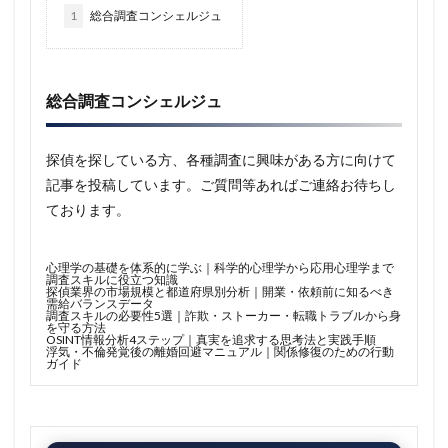
1
総合調査コンシェルジュ
総合調査コンシェルジュ
探偵を探している方、各種調査に興味がある方に向けて
記事を投稿しています。ご質問等あればご連絡お待ちし
ております。
心理学の基礎を体系的に学ぶ｜科学的心理学から応用心理学まで
調査スキルに役立つ知識
探偵業界の市場規模と都道府県別分析｜開業・依頼前に知るべき
需給バランスデータ
調査スキルの必要性5選｜詐欺・ストーカー・転職トラブルから身
を守る方法
OSINT情報分析4ステップ｜真実を追求する思考法と実践手順
浮気・不倫発覚後の離婚回避マニュアル｜関係修復のための行動
ガイド