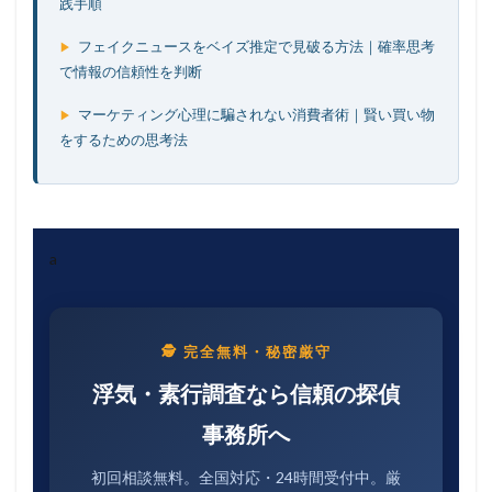
践手順
フェイクニュースをベイズ推定で見破る方法｜確率思考
▶
で情報の信頼性を判断
マーケティング心理に騙されない消費者術｜賢い買い物
▶
をするための思考法
a
🕵 完全無料・秘密厳守
浮気・素行調査なら信頼の探偵
事務所へ
初回相談無料。全国対応・24時間受付中。厳