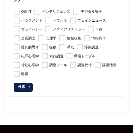
OSINT
インテリジェンス
デジタル安全
ハラスメント
パワハラ
フェイクニュース
プライバシー
メディアリテラシー
不倫
企業調査
心理学
情報収集
情報操作
批判的思考
探偵
浮気
浮気調査
犯罪心理学
素行調査
職場トラブル
行動心理学
調査ツール
調査代行
諜報活動
離婚
検索